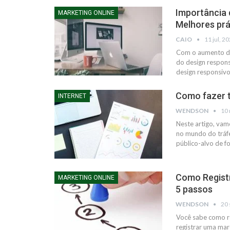
Importância 
MARKETING ONLINE
Melhores prá
CAIO
11 jul, 2
Com o aumento do 
do design respons
design responsiv
Como fazer t
INTERNET
WENDSON
10 
Neste artigo, vam
no mundo do tráf
público-alvo de f
Como Registr
MARKETING ONLINE
5 passos
WENDSON
20 
Você sabe como re
registrar uma marc