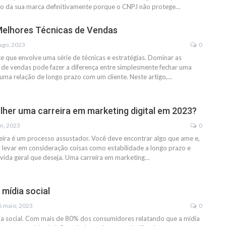
ão da sua marca definitivamente porque o CNPJ não protege…
Melhores Técnicas de Vendas
 ago, 2023
0
e que envolve uma série de técnicas e estratégias. Dominar as
 de vendas pode fazer a diferença entre simplesmente fechar uma
 uma relação de longo prazo com um cliente. Neste artigo,…
lher uma carreira em marketing digital em 2023?
un, 2023
0
eira é um processo assustador. Você deve encontrar algo que ame e,
levar em consideração coisas como estabilidade a longo prazo e
e vida geral que deseja. Uma carreira em marketing…
 mídia social
6 maio, 2023
0
ia social. Com mais de 80% dos consumidores relatando que a mídia