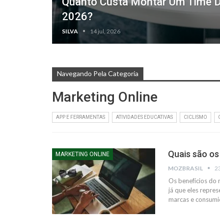
Quanto Custa Montar Um Time D
2026?
SILVA
14 jul, 2026
Navegando Pela Categoria
Marketing Online
APP E FERRAMENTAS
ATIVIDADES EDUCATIVAS
CICLISMO
Quais são os
MARKETING ONLINE
MOZBRASIL
2
Os benefícios do 
já que eles repr
marcas e consumid