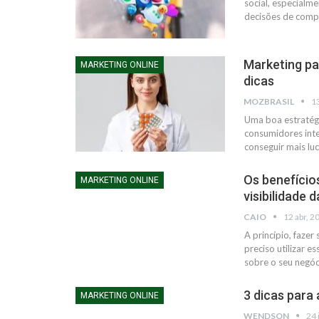
social, especialm
decisões de compr
Marketing pa
MARKETING ONLINE
dicas
MOZBRASIL
13
Uma boa estratégi
consumidores int
conseguir mais lu
Os benefício
MARKETING ONLINE
visibilidade 
CAIO
12 abr, 2
A princípio, fazer
preciso utilizar 
sobre o seu negóc
3 dicas para
MARKETING ONLINE
WENDSON
24 