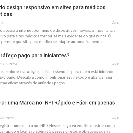
do design responsivo em sites para médicos:
ticas
024
0
acesso à internet por meio de dispositivos móveis, a importância
ivo para sites médicos tornou-se mais evidente do que nunca. O
o permite que site para medico se adapte automaticamente a…
ráfego pago para iniciantes?
maio, 2024
0
os explorar estratégias e dicas essenciais para quem está iniciando
ego pago. Descubra como impulsionar seu negócio e alcançar seu
orma eficaz através de anúncios pagos.
ar uma Marca no INPI Rápido e Fácil em apenas
set, 2023
0
gistrar uma marca no INPI? Nesse artigo eu vou lhe mostrar como
a rápido e fácil, são apenas 5 passos diretos e objetivos que vai