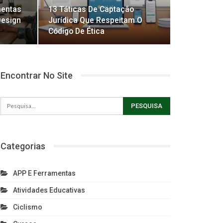
mentas
13 Táticas De Captação
Design
Jurídica Que Respeitam O
Código De Ética
Encontrar No Site
Categorias
APP E Ferramentas
Atividades Educativas
Ciclismo