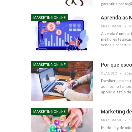
garantir a proteç
Aprenda as 
MARKETING ONLINE
MOZBRASIL
9
A venda é uma art
melhores técnicas
venda e construir
Por que esco
MARKETING ONLINE
CLAUDIO
26 j
Escolher uma carr
ao mesmo tempo, 
apoiar o estilo d
Marketing de
MARKETING ONLINE
MOZBRASIL
1
Marketing de míd