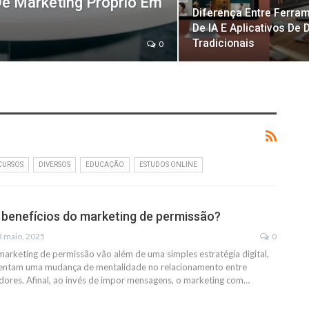
e Marketing Próprio Em
Diferença Entre Ferra
De IA E Aplicativos De 
Tradicionais
0
CURSOS
DIVERSOS
EDUCAÇÃO
ESTUDOS ONLINE
 benefícios do marketing de permissão?
3 maio, 2025
0
marketing de permissão vão além de uma simples estratégia digital,
esentam uma mudança de mentalidade no relacionamento entre
ores. Afinal, ao invés de impor mensagens, o marketing com…