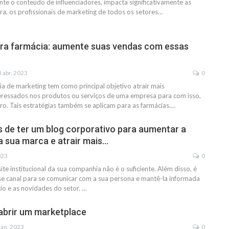
ente o conteúdo de influenciadores, impacta significativamente as
a, os profissionais de marketing de todos os setores…
ra farmácia: aumente suas vendas com essas
 abr, 2023
0
a de marketing tem como principal objetivo atrair mais
eressados nos produtos ou serviços de uma empresa para com isso,
cro. Tais estratégias também se aplicam para as farmácias.…
s de ter um blog corporativo para aumentar a
da sua marca e atrair mais…
023
0
 site institucional da sua companhia não é o suficiente. Além disso, é
esse canal para se comunicar com a sua persona e mantê-la informada
io e as novidades do setor. …
 abrir um marketplace
jan, 2023
0