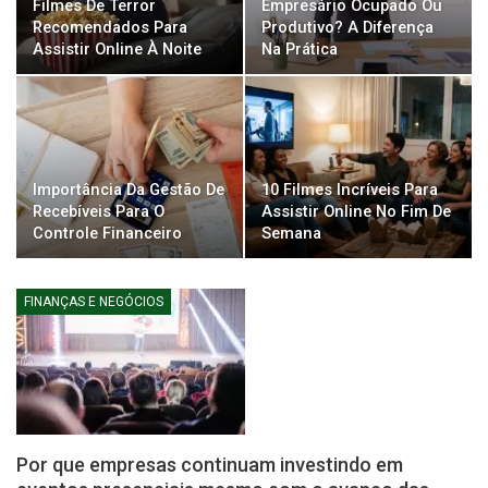
Filmes De Terror
Empresário Ocupado Ou
Recomendados Para
Produtivo? A Diferença
Assistir Online À Noite
Na Prática
Importância Da Gestão De
10 Filmes Incríveis Para
Recebíveis Para O
Assistir Online No Fim De
Controle Financeiro
Semana
FINANÇAS E NEGÓCIOS
Por que empresas continuam investindo em