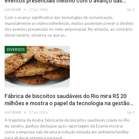
eventos presenciais mesmo com o avanço das…
LUCASW
27 jul, 2026
0
Com o avanço significativo das tecnologias de comunicação,
especialmente as videoconferências, muitos poderiam prever o declínio
dos eventos presenciais no meio empresarial. No entanto, ao contrário
desse cenário, observa-se que as…
DIVERSOS
Fábrica de biscoitos saudáveis do Rio mira R$ 20
milhões e mostra o papel da tecnologia na gestão…
LUCASW
17 jul, 2026
0
A trajetória da Aruba, fabricante de biscoitos saudáveis criada no Rio
de Janeiro, ganhou destaque após reportagem da Exame mostrar
como a empresa saiu de uma produção iniciada em ambiente familiar
para alcançar presença nacional.…