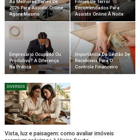
As Melhores Séries De
Filmes De Terror
2026 Para Assistir Online
Recomendados Para
Agora Mesmo
Assistir Online À Noite
Empresário Ocupado Ou
Importância Da Gestão De
Produtivo? A Diferença
Recebíveis Para O
Na Prática
Controle Financeiro
DIVERSOS
Vista, luz e paisagem: como avaliar imóveis