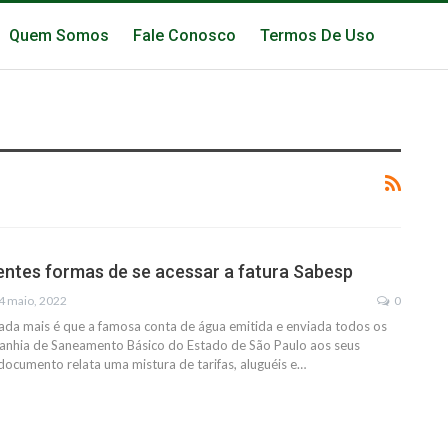
Quem Somos
Fale Conosco
Termos De Uso
rentes formas de se acessar a fatura Sabesp
4 maio, 2022
0
ada mais é que a famosa conta de água emitida e enviada todos os
nhia de Saneamento Básico do Estado de São Paulo aos seus
documento relata uma mistura de tarifas, aluguéis e
…