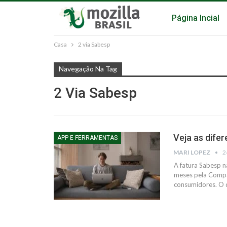
Página Incial
Casa
2 via Sabesp
Navegação Na Tag
2 Via Sabesp
Veja as dife
APP E FERRAMENTAS
MARI LOPEZ
2
A fatura Sabesp n
meses pela Compa
consumidores.
O 