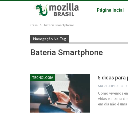
Página Incial
Casa
bateria smartphone
Navegação Na Tag
Bateria Smartphone
5 dicas para
TECNOLOGIA
MARI LOPEZ
1
Como vivemos em 
vidas e a troca de
em dia não é uma