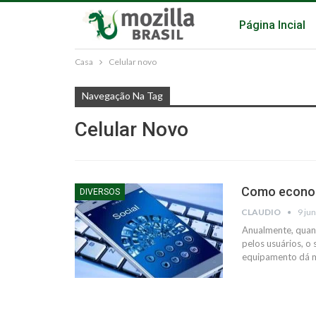
Página Incial
Casa
Celular novo
Navegação Na Tag
Celular Novo
Como econom
DIVERSOS
CLAUDIO
9 ju
Anualmente, quand
pelos usuários, o 
equipamento dá ma