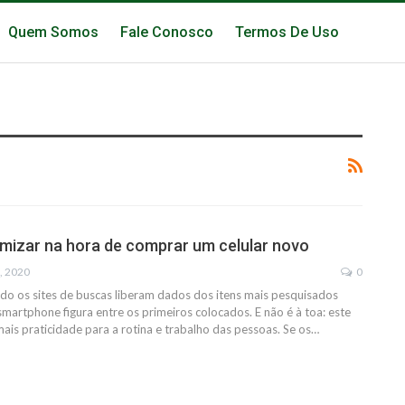
Quem Somos
Fale Conosco
Termos De Uso
izar na hora de comprar um celular novo
n, 2020
0
o os sites de buscas liberam dados dos itens mais pesquisados
smartphone figura entre os primeiros colocados. E não é à toa: este
is praticidade para a rotina e trabalho das pessoas. Se os…