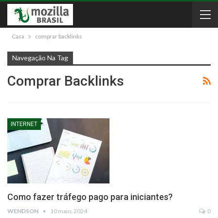
Casa
comprar backlinks
Navegação Na Tag
Comprar Backlinks
INTERNET
Como fazer tráfego pago para iniciantes?
WENDSON
10 maio, 2024
0