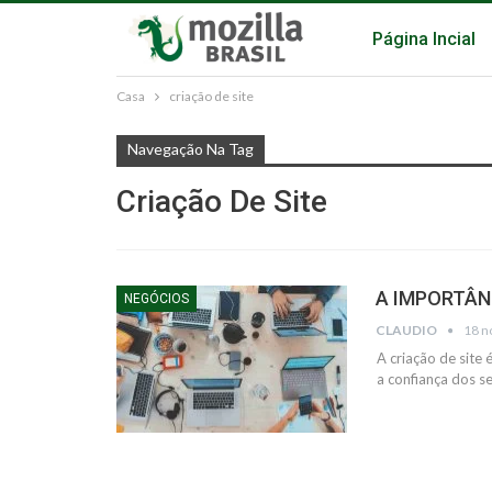
Página Incial
Casa
criação de site
Navegação Na Tag
Criação De Site
A IMPORTÂNC
NEGÓCIOS
CLAUDIO
18 n
A criação de site
a confiança dos se