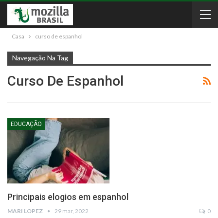
Casa
curso de espanhol
Navegação Na Tag
Curso De Espanhol
EDUCAÇÃO
Principais elogios em espanhol
MARI LOPEZ
29 mar, 2022
0