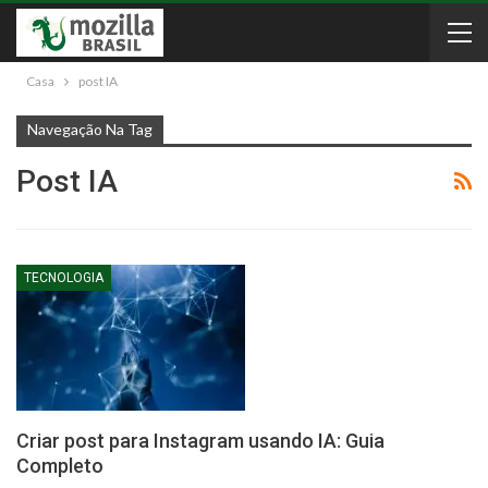
Casa
post IA
Navegação Na Tag
Post IA
TECNOLOGIA
Criar post para Instagram usando IA: Guia
Completo