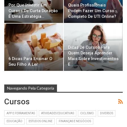
Por Que Investir Em
Quais Profissionais
Cursos De Curta Duração
Podem Fazer Um Curso
É Uma Estratégia…
Completo De UTI Online?
Dicas De Cursos Para
Quem Deseja Aprender
6 Dicas Para Ensinar O
Mais Sobre Investimentos
Seu Filho A Ler
E…
Navegando Pela Categoria
Cursos
APP E FERRAMENTAS
ATIVIDADES EDUCATIVAS
CICLISMO
DIVERSOS
EDUCAÇÃO
ESTUDOS ONLINE
FINANÇAS E NEGÓCIOS