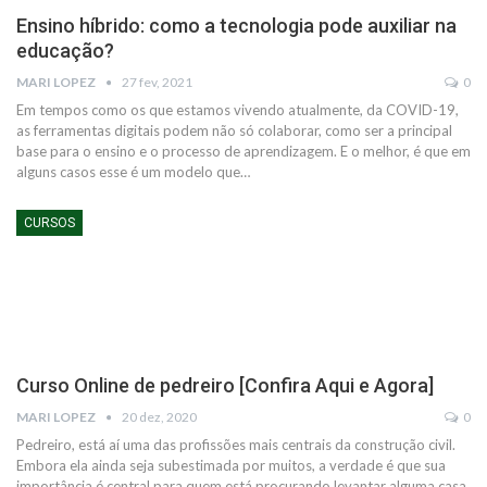
Ensino híbrido: como a tecnologia pode auxiliar na
educação?
MARI LOPEZ
27 fev, 2021
0
Em tempos como os que estamos vivendo atualmente, da COVID-19,
as ferramentas digitais podem não só colaborar, como ser a principal
base para o ensino e o processo de aprendizagem. E o melhor, é que em
alguns casos esse é um modelo que
…
CURSOS
Curso Online de pedreiro [Confira Aqui e Agora]
MARI LOPEZ
20 dez, 2020
0
Pedreiro, está aí uma das profissões mais centrais da construção civil.
Embora ela ainda seja subestimada por muitos, a verdade é que sua
importância é central para quem está procurando levantar alguma casa