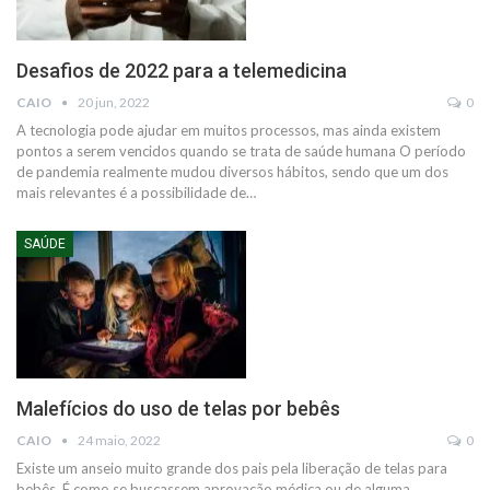
Desafios de 2022 para a telemedicina
CAIO
20 jun, 2022
0
A tecnologia pode ajudar em muitos processos, mas ainda existem
pontos a serem vencidos quando se trata de saúde humana
O período
de pandemia realmente mudou diversos hábitos, sendo que um dos
mais relevantes é a possibilidade de
…
SAÚDE
Malefícios do uso de telas por bebês
CAIO
24 maio, 2022
0
Existe um anseio muito grande dos pais pela liberação de telas para
bebês. É como se buscassem aprovação médica ou de alguma