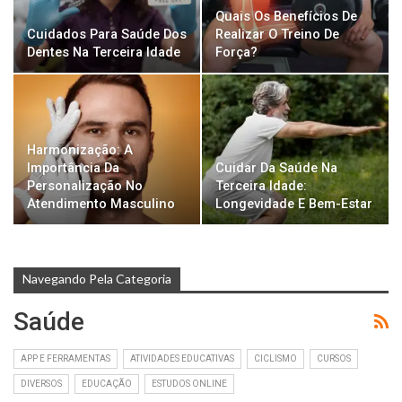
Quais Os Benefícios De
Cuidados Para Saúde Dos
Realizar O Treino De
Dentes Na Terceira Idade
Força?
Harmonização: A
Importância Da
Cuidar Da Saúde Na
Personalização No
Terceira Idade:
Atendimento Masculino
Longevidade E Bem-Estar
Navegando Pela Categoria
Saúde
APP E FERRAMENTAS
ATIVIDADES EDUCATIVAS
CICLISMO
CURSOS
DIVERSOS
EDUCAÇÃO
ESTUDOS ONLINE