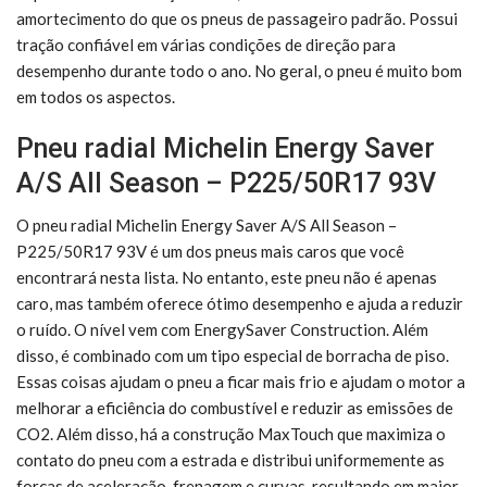
amortecimento do que os pneus de passageiro padrão. Possui
tração confiável em várias condições de direção para
desempenho durante todo o ano. No geral, o pneu é muito bom
em todos os aspectos.
Pneu radial Michelin Energy Saver
A/S All Season – P225/50R17 93V
O pneu radial Michelin Energy Saver A/S All Season –
P225/50R17 93V é um dos pneus mais caros que você
encontrará nesta lista. No entanto, este pneu não é apenas
caro, mas também oferece ótimo desempenho e ajuda a reduzir
o ruído. O nível vem com EnergySaver Construction. Além
disso, é combinado com um tipo especial de borracha de piso.
Essas coisas ajudam o pneu a ficar mais frio e ajudam o motor a
melhorar a eficiência do combustível e reduzir as emissões de
CO2. Além disso, há a construção MaxTouch que maximiza o
contato do pneu com a estrada e distribui uniformemente as
forças de aceleração, frenagem e curvas, resultando em maior