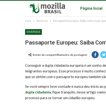
Página Incial
Casa
Diversos
Passaporte Europeu: Saiba como e por que 
DIVERSOS
Passaporte Europeu: Saiba Com
Botão de compartilhamento de postagem
Conseguir a dupla cidadania europeia é um sonho d
imigrantes europeus. Esse processo é muito conheci
que se obtém com o passaporte europeu também são v
Se você sempre teve vontade e nunca deu início ao 
dupla cidadania
, fique tranquilo, nesse artigo vam
processo para se tornar um cidadão europeu.