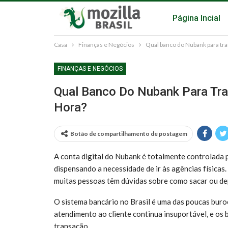
Página Incial
Casa
Finanças e Negócios
Qual banco do Nubank para tra
FINANÇAS E NEGÓCIOS
Qual Banco Do Nubank Para Tra
Hora?
Botão de compartilhamento de postagem
A conta digital do Nubank é totalmente controlada pe
dispensando a necessidade de ir às agências físicas
muitas pessoas têm dúvidas sobre como sacar ou de
O sistema bancário no Brasil é uma das poucas buroc
atendimento ao cliente continua insuportável, e os
transação.