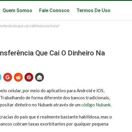
Quem Somos
Fale Conosco
Termos De Uso
nsferência que cai o dinheiro na hora?
nsferência Que Cai O Dinheiro Na
lo celular, por meio do aplicativo para Android e iOS,
. Trabalhando de forma diferente dos bancos tradicionais,
positar dinheiro no Nubank através de um
código Nubank
.
racias do país que é realmente bastante habilidosa, mas o
 bancos cobram taxas exorbitantes por qualquer pequena