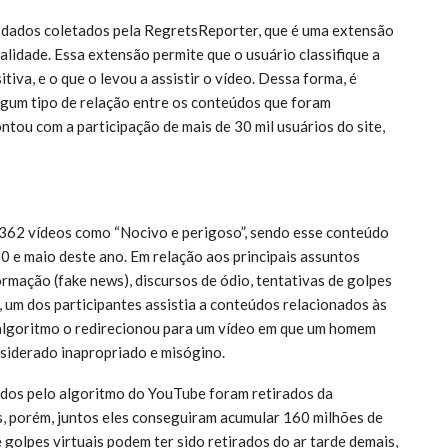
ados coletados pela RegretsReporter, que é uma extensão
alidade. Essa extensão permite que o usuário classifique a
va, e o que o levou a assistir o vídeo. Dessa forma, é
 algum tipo de relação entre os conteúdos que foram
tou com a participação de mais de 30 mil usuários do site,
62 vídeos como “Nocivo e perigoso”, sendo esse conteúdo
20 e maio deste ano. Em relação aos principais assuntos
mação (fake news), discursos de ódio, tentativas de golpes
, um dos participantes assistia a conteúdos relacionados às
algoritmo o redirecionou para um vídeo em que um homem
siderado inapropriado e misógino.
s pelo algoritmo do YouTube foram retirados da
 porém, juntos eles conseguiram acumular 160 milhões de
golpes virtuais podem ter sido retirados do ar tarde demais,