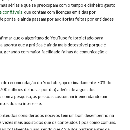
ormas sérias e que se preocupam com o tempo e dinheiro gasto
e confiáveis
, que contam com licenças emitidas por
de ponta e ainda passam por auditorias feitas por entidades
rmar que o algoritmo do YouTube foi projetado para
a aponta que a prática é ainda mais detestável porque é
a, gerando com maior facilidade falhas de comunicação e
a de recomendação do YouTube, aproximadamente 70% do
 700 milhões de horas por dia) advém de algum dos
o com a pesquisa, as pessoas costumam ir emendando um
untos do seu interesse.
conteúdos considerados nocivos têm um bom desempenho na
e vezes mais assistidos que os conteúdos tipos como comuns.
são totalmente ruins, sendo que 43% dos participantes da