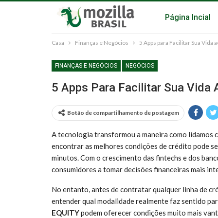
Página Incial
Casa
Finanças e Negócios
5 Apps para Facilitar Sua Vid
FINANÇAS E NEGÓCIOS
NEGÓCIOS
5 Apps Para Facilitar Sua Vida
Botão de compartilhamento de postagem
A tecnologia transformou a maneira como lidamos co
encontrar as melhores condições de crédito pode ser
minutos. Com o crescimento das fintechs e dos banco
consumidores a tomar decisões financeiras mais inte
No entanto, antes de contratar qualquer linha de cr
entender qual modalidade realmente faz sentido pa
EQUITY
podem oferecer condições muito mais vanta