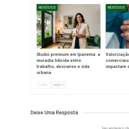
NEGÓCIOS
NEGÓCIOS
Studio premium em Ipanema: a
Valorizaçã
moradia híbrida entre
comerciais:
trabalho, descanso e vida
impactam s
urbana
PREV
NEXT
Deixe Uma Resposta
Seu endereço de