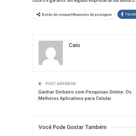
futuro e garantir um legado empresarial duradouro.
Botão de compartilhamento de postagem
Faceb
Caio
POST ANTERIOR
Ganhar Dinheiro com Pesquisas Online: Os
Melhores Aplicativos para Celular
Você Pode Gostar Também