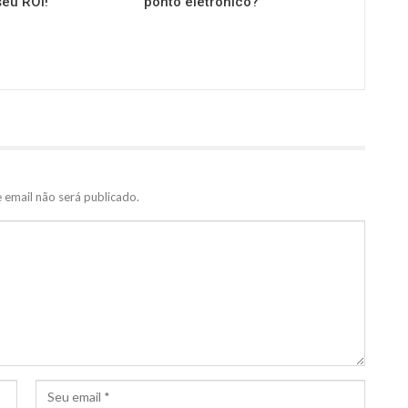
eu ROI!
ponto eletrônico?
 email não será publicado.