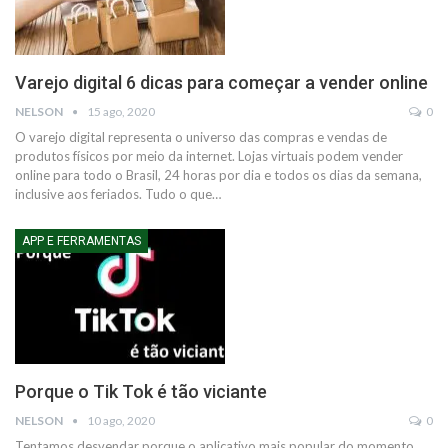
Varejo digital 6 dicas para começar a vender online
NELSON
15 ago, 2020
0
O varejo digital representa o universo das compras e vendas de
produtos físicos por meio da internet. Lojas virtuais podem vender
online para todo o Brasil, 24 horas por dia e todos os dias da semana,
inclusive aos feriados.
Tudo o que
…
APP E FERRAMENTAS
Porque o Tik Tok é tão viciante
NELSON
10 ago, 2020
0
Tentamos desvendar porque o aplicativo mais popular do momento