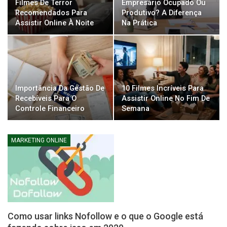
Filmes De Terror
Empresário Ocupado Ou
Recomendados Para
Produtivo? A Diferença
Assistir Online À Noite
Na Prática
Importância Da Gestão De
10 Filmes Incríveis Para
Recebíveis Para O
Assistir Online No Fim De
Controle Financeiro
Semana
MARKETING ONLINE
Como usar links Nofollow e o que o Google está