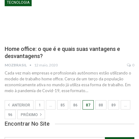
TECNOLOGIA
Home office: o que é e quais suas vantagens e
desvantagens?
MOZBRASIL
12 maio, 2020
0
Cada vez mais empresas e profissionais autônomos estão utilizando o
modelo de trabalho home office. Cerca de um terço da população
economicamente ativa no mundo já utiliza essa forma de trabalho. Em
meio à pandemia de Covid-19, esse formato…
ANTERIOR
1
…
85
86
87
88
89
…
96
PRÓXIMO
Encontrar No Site