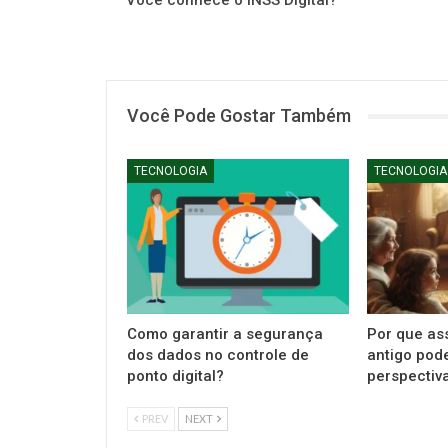
Você conhece o INSS Digital?
Você Pode Gostar Também
TECNOLOGIA
TECNOLOGIA
Como garantir a segurança
Por que ass
dos dados no controle de
antigo pod
ponto digital?
perspectiva
PREV
NEXT