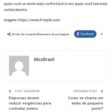
quais você se sente mais confortável e nos quais você tem mais
conhecimento.
imagem: https://www.freepik.com/
Botão de compartilhamento de postagem
Facebook
MozBrasil
POST ANTERIOR
PRÓXIMO POST
Empresas devem
Como se chama um
reduzir exigências para
avião de pequeno
contratar jovens
porte?