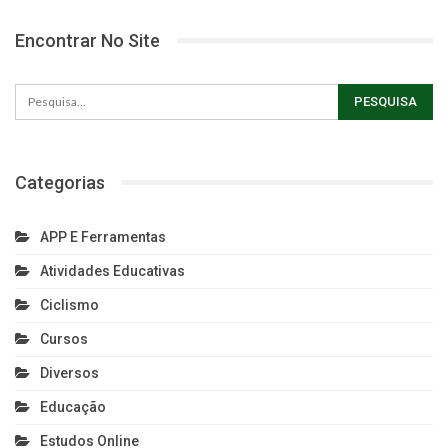
Encontrar No Site
Categorias
APP E Ferramentas
Atividades Educativas
Ciclismo
Cursos
Diversos
Educação
Estudos Online