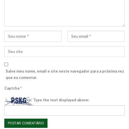
Salve meu nome, email e site neste navegador para a próxima vez
que eu comentar.
Captcha
*
Type the text displayed above: