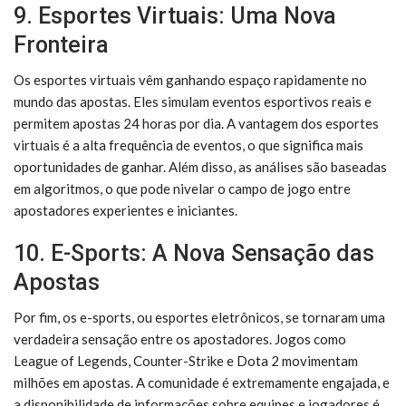
9. Esportes Virtuais: Uma Nova
Fronteira
Os esportes virtuais vêm ganhando espaço rapidamente no
mundo das apostas. Eles simulam eventos esportivos reais e
permitem apostas 24 horas por dia. A vantagem dos esportes
virtuais é a alta frequência de eventos, o que significa mais
oportunidades de ganhar. Além disso, as análises são baseadas
em algoritmos, o que pode nivelar o campo de jogo entre
apostadores experientes e iniciantes.
10. E-Sports: A Nova Sensação das
Apostas
Por fim, os e-sports, ou esportes eletrônicos, se tornaram uma
verdadeira sensação entre os apostadores. Jogos como
League of Legends, Counter-Strike e Dota 2 movimentam
milhões em apostas. A comunidade é extremamente engajada, e
a disponibilidade de informações sobre equipes e jogadores é