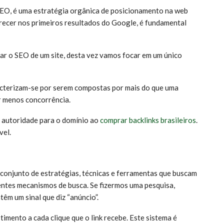
EO, é uma estratégia orgânica de posicionamento na web
parecer nos primeiros resultados do Google, é fundamental
r o SEO de um site, desta vez vamos focar em um único
acterizam-se por serem compostas por mais do que uma
er menos concorrência.
s autoridade para o domínio ao
comprar backlinks brasileiros
.
vel.
onjunto de estratégias, técnicas e ferramentas que buscam
rentes mecanismos de busca. Se fizermos uma pesquisa,
êm um sinal que diz “anúncio”.
imento a cada clique que o link recebe. Este sistema é